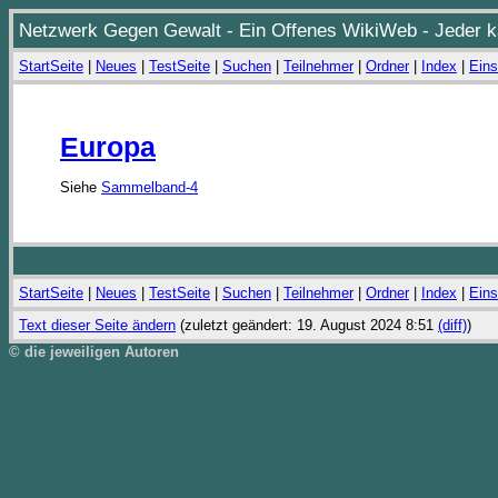
Netzwerk Gegen Gewalt - Ein Offenes WikiWeb - Jeder ka
StartSeite
|
Neues
|
TestSeite
|
Suchen
|
Teilnehmer
|
Ordner
|
Index
|
Eins
Europa
Siehe
Sammelband-4
StartSeite
|
Neues
|
TestSeite
|
Suchen
|
Teilnehmer
|
Ordner
|
Index
|
Eins
Text dieser Seite ändern
(zuletzt geändert: 19. August 2024 8:51
(diff)
)
© die jeweiligen Autoren