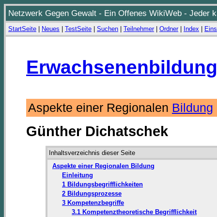
Netzwerk Gegen Gewalt - Ein Offenes WikiWeb - Jeder ka
StartSeite
|
Neues
|
TestSeite
|
Suchen
|
Teilnehmer
|
Ordner
|
Index
|
Eins
Erwachsenenbildung
Aspekte einer Regionalen
Bildung
Günther Dichatschek
Inhaltsverzeichnis dieser Seite
Aspekte einer Regionalen Bildung
Einleitung
1 Bildungsbegrifflichkeiten
2 Bildungsprozesse
3 Kompetenzbegriffe
3.1 Kompetenztheoretische Begrifflichkeit