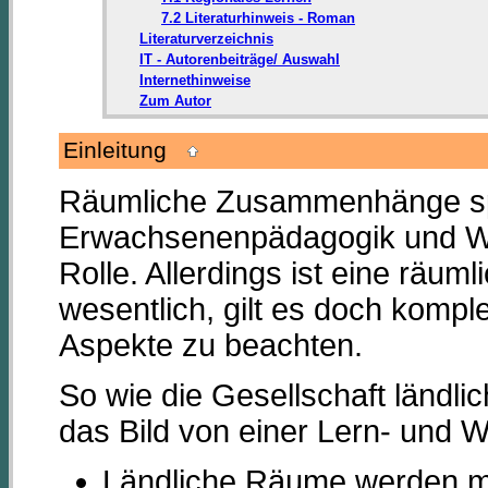
7.2 Literaturhinweis - Roman
Literaturverzeichnis
IT - Autorenbeiträge/ Auswahl
Internethinweise
Zum Autor
Einleitung
Räumliche Zusammenhänge spie
Erwachsenenpädagogik und We
Rolle. Allerdings ist eine räuml
wesentlich, gilt es doch kompl
Aspekte zu beachten.
So wie die Gesellschaft ländl
das Bild von einer Lern- und W
Ländliche Räume werden mi