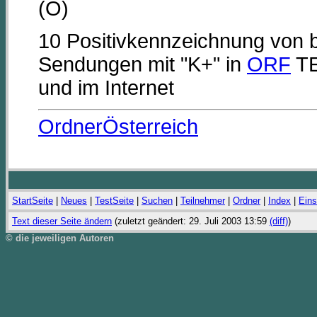
(O)
10 Positivkennzeichnung von 
Sendungen mit "K+" in
ORF
TE
und im Internet
OrdnerÖsterreich
StartSeite
|
Neues
|
TestSeite
|
Suchen
|
Teilnehmer
|
Ordner
|
Index
|
Eins
Text dieser Seite ändern
(zuletzt geändert: 29. Juli 2003 13:59
(diff)
)
© die jeweiligen Autoren