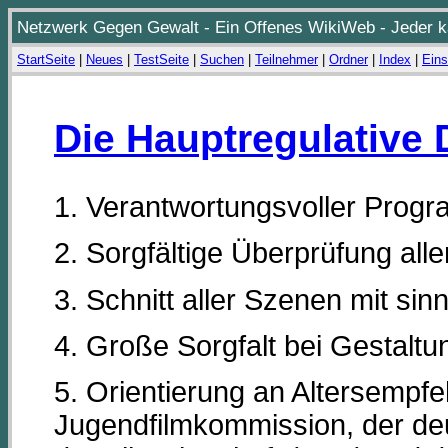
Netzwerk Gegen Gewalt - Ein Offenes WikiWeb - Jeder ka
StartSeite
|
Neues
|
TestSeite
|
Suchen
|
Teilnehmer
|
Ordner
|
Index
|
Eins
Die Hauptregulative
1. Verantwortungsvoller Prog
2. Sorgfältige Überprüfung al
3. Schnitt aller Szenen mit sin
4. Große Sorgfalt bei Gestaltu
5. Orientierung an Altersempf
Jugendfilmkommission, der deut