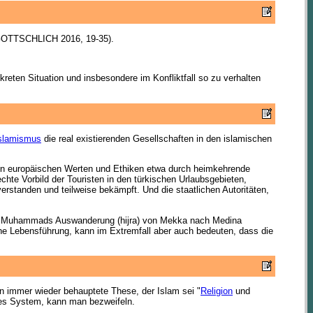
l. GOTTSCHLICH 2016, 19-35).
reten Situation und insbesondere im Konfliktfall so zu verhalten
slamismus
die real existierenden Gesellschaften in den islamischen
 von europäischen Werten und Ethiken etwa durch heimkehrende
chte Vorbild der Touristen in den türkischen Urlaubsgebieten,
 verstanden und teilweise bekämpft. Und die staatlichen Autoritäten,
 von Muhammads Auswanderung (hijra) von Mekka nach Medina
che Lebensführung, kann im Extremfall aber auch bedeuten, dass die
en immer wieder behauptete These, der Islam sei "
Religion
und
ndes System, kann man bezweifeln.