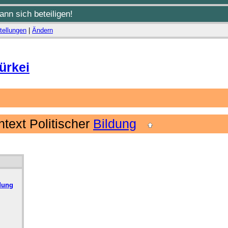
nn sich beteiligen!
tellungen
|
Ändern
ürkei
text Politischer
Bildung
dung