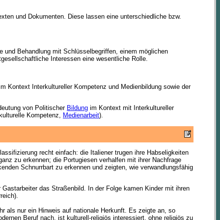
texten und Dokumenten. Diese lassen eine unterschiedliche bzw.
ge und Behandlung mit Schlüsselbegriffen, einem möglichen
esellschaftliche Interessen eine wesentliche Rolle.
im Kontext Interkultureller Kompetenz und Medienbildung sowie der
deutung von Politischer
Bildung
im Kontext mit Interkultureller
rkulturelle Kompetenz,
Medienarbeit
).
ifizierung recht einfach: die Italiener trugen ihre Habseligkeiten
ganz zu erkennen; die Portugiesen verhalfen mit ihrer Nachfrage
kenden Schnurrbart zu erkennen und zeigten, wie verwandlungsfähig
Gastarbeiter das Straßenbild. In der Folge kamen Kinder mit ihren
reich).
als nur ein Hinweis auf nationale Herkunft. Es zeigte an, so
rnen Beruf nach, ist kulturell-religiös interessiert, ohne religiös zu