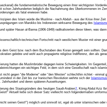
 Suezkanal) die fundamentalistische Bewegung einen ihrer wichtigsten Vorde
eit schon Jahrhunderten lediglich die Nachahmung des Überkommenen im Zent
rderungen als fatal erwiesen habe.
inzipien des Islam würde die Muslime - nach Abduh - aus der Krise ihrer Zeit
n Ausprägungen von Marokko bis Indonesien wirksame Bewegung des
Islamism
 und später Hasan al-Banna (1906-1949) radikalisierten diese Ideen, was da
issenschaftlich-technischen Fortschritt nach westlichem Muster mit einer gr
 aus dem Geist bzw. nach dem Buchstaben des Koran geregelt sein sollten. Dam
ratien gelebte und wohl auch propagierte religiöse Indifferenz, den als ger
isierung hatten die Muslimbrüder dagegen keine Schwierigkeiten. Im Gegenteil
leinrichtungen ein wichtiges Feld, in dem sich eine Gesellschaft nach isla
 nicht gegen "die Moderne" oder "den Westen" schlechthin richtet - einmal 
mindest in der Zeit bis zur Iranischen Revolution wehrte sich der
Islamismus
0. Jahrhundert und deren späteren Auswirkungen.
rung des Staatsgründers des heutigen Saudi-Arabien
?
, König Abdul Aziz Ib
eist!" Aktuell ließe sich dieser Satz vielleicht noch folgendermaßen umformu
cht seinen Geist!") möglich und sinnvoll ist, egal ob unter islamischen oder u