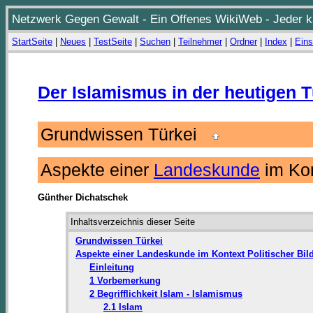
Netzwerk Gegen Gewalt - Ein Offenes WikiWeb - Jeder ka
StartSeite
|
Neues
|
TestSeite
|
Suchen
|
Teilnehmer
|
Ordner
|
Index
|
Eins
Der Islamismus in der heutigen T
Grundwissen Türkei
Aspekte einer
Landeskunde
im Kon
Günther Dichatschek
Inhaltsverzeichnis dieser Seite
Grundwissen Türkei
Aspekte einer Landeskunde im Kontext Politischer Bil
Einleitung
1 Vorbemerkung
2 Begrifflichkeit Islam - Islamismus
2.1 Islam