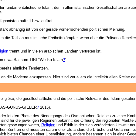
er fundamentalistische Islam, der in allen islamischen Gesellschaften anzutr
a.
ghanistan auftritt bzw. auftrat.
stark abhängig ist von der gerade vorherrschenden politischen Meinung.
n die Taliban muslimische Freiheitskämpfer, wenn aber die Polisario-Rebelle
igion
trennt und in vielen arabischen Ländern vertreten ist.
 ihn etwa Bassam TIBI "Wodka-Islam
?
".
 bereits ähnliche Tendenzen.
 an die Moderne anzupassen. Hier sind vor allem die intellektuellen Kreise d
eligiöse, die gesellschaftliche und die politische Relevanz des Islam gesehen
LDAS-GÜNÜS-GIELER
?
2015).
r letzten Phase des Niedergangs des Osmanischen Reiches zu einer Konfro
 sind für die jeweiligen Regionen bekannt; die Öffnung der regionalen Märkte 
ehrten gezwungen waren,
Religion
und Ethik in der sich veränderten Umwelt neu
ischen Zentren und mussten darum eher als andere die Brüche und Gefahren re
sich bieten Chancen einer Liberalisierung, andere besannen sich in einer Ge