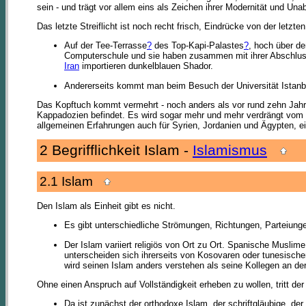
sein - und trägt vor allem eins als Zeichen ihrer Modernität und Una
Das letzte Streiflicht ist noch recht frisch, Eindrücke von der let
Auf der Tee-Terrasse
?
des Top-Kapi-Palastes
?
, hoch über de
Computerschule und sie haben zusammen mit ihrer Abschluss
Iran
importieren dunkelblauen Shador.
Andererseits kommt man beim Besuch der Universität Istanbu
Das Kopftuch kommt vermehrt - noch anders als vor rund zehn Jahren 
Kappadozien befindet. Es wird sogar mehr und mehr verdrängt vom 
allgemeinen Erfahrungen auch für Syrien, Jordanien und Ägypten, ei
2 Begrifflichkeit Islam -
Islamismus
2.1 Islam
Den Islam als Einheit gibt es nicht.
Es gibt unterschiedliche Strömungen, Richtungen, Parteiung
Der Islam variiert religiös von Ort zu Ort. Spanische Musli
unterscheiden sich ihrerseits von Kosovaren oder tunesische
wird seinen Islam anders verstehen als seine Kollegen an 
Ohne einen Anspruch auf Vollständigkeit erheben zu wollen, tritt der
Da ist zunächst der orthodoxe Islam, der schriftgläubige, de