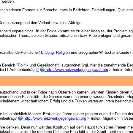
 werden.
erschiedenen Formen zur Sprache, etwa in Berichten, Darstellungen, Quellen
Durchsetzung und den Verlauf bzw. eine Abfolge.
scheidungstrainings. In der Folge kommt es zu einer Analyse, der Problemla
politischen Thema spielen Glaube, Situationen bzw. Problemlagen und gesamtg
Sozialkunde-Politische
?
Bildung
,
Religion
und Geographie-Wirtschaftskunde
?
 Bereich "Politik und Gesellschaft" zugeordnet (vgl. hier die zunehmende Be
e IT-Autorenbeiträge
?
http://www.netzwerkgegengewalt.org
> Index: Inte
utschland und in der Folge nach Österreich kamen, war den Kindern deren Klass
einer dünnen Plastiktüte; die Spanier waren an einer gewissen tänzelnden Ele
cheidenem wirtschaftlichem Erfolg und die Türken waren an ihrem beeindruc
hauptsächlich Männer. Erst einige Jahre später prägten auch die Frauen der 
enbeitrag
?
http://www.netzwerkgegengewalt.org
> Index: Migration in Öster
hre denken. Denn nun war das Kopftuch auf dem Haupt türkischer Frauen mehr 
ckschrittlichkeit. Die moderne türkische Frau lebt in der Stadt, geht einem mode