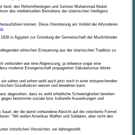
nker fand: den Reformtheologen und Juristen Muhammad Abduh
rum des intellektuellen Bemühens der islamischen Intelligenz
 herausführen können. Diese Orientierung am Vorbild der Altvorderen
us
.
nn 1928 in Ägypten zur Gründung der Gemeinschaft der Muslimbrüder
undlegenden ethischen Erneuerung aus der islamischen Tradition zu
it verbunden war eine Abgrenzung, ja teilweise sogar eine
adezu moderne Errungenschaft propagierten Säkularismus lehnte
, sie sahen und sehen wohl auch jetzt noch in einer entsprechenden
mistischen Grundsätzen weisen und bewähren kann.
ganz abgesehen, dass es wohl erhebliche Schwierigkeiten bereiten
gegen bestimmte soziale bzw. kulturelle Auswirkungen und
n Saud, der die damit verbundene Absicht auf die vielzitierte Formel
lieren: "Wir wollen Amerikas Waffen und Soldaten, aber nicht den
nter christlichen Vorzeichen, sei dahingestellt.