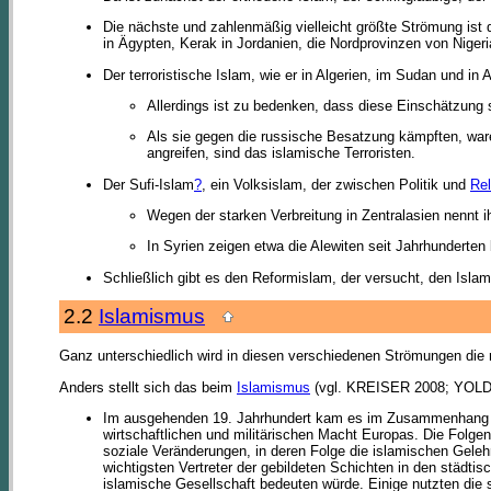
Die nächste und zahlenmäßig vielleicht größte Strömung ist d
in Ägypten, Kerak in Jordanien, die Nordprovinzen von Nigeri
Der terroristische Islam, wie er in Algerien, im Sudan und in Af
Allerdings ist zu bedenken, dass diese Einschätzung 
Als sie gegen die russische Besatzung kämpften, ware
angreifen, sind das islamische Terroristen.
Der Sufi-Islam
?
, ein Volksislam, der zwischen Politik und
Rel
Wegen der starken Verbreitung in Zentralasien nennt
In Syrien zeigen etwa die Alewiten seit Jahrhunderten
Schließlich gibt es den Reformislam, der versucht, den Islam
2.2
Islamismus
Ganz unterschiedlich wird in diesen verschiedenen Strömungen die r
Anders stellt sich das beim
Islamismus
(vgl. KREISER 2008; YO
Im ausgehenden 19. Jahrhundert kam es im Zusammenhang de
wirtschaftlichen und militärischen Macht Europas. Die Folgen
soziale Veränderungen, in deren Folge die islamischen Gel
wichtigsten Vertreter der gebildeten Schichten in den städt
islamische Gesellschaft bedeuten würde. Einige nutzten die 