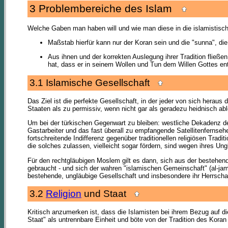
3 Problembereiche des Islam
Welche Gaben man haben will und wie man diese in die islamistisch
Maßstab hierfür kann nur der Koran sein und die "sunna", die
Aus ihnen und der korrekten Auslegung ihrer Tradition fließe
hat, dass er in seinem Wollen und Tun dem Willen Gottes ent
3.1 Islamische Gesellschaft
Das Ziel ist die perfekte Gesellschaft, in der jeder von sich heraus
Staaten als zu permissiv, wenn nicht gar als geradezu heidnisch abl
Um bei der türkischen Gegenwart zu bleiben: westliche Dekadenz de
Gastarbeiter und das fast überall zu empfangende Satellitenfernsehe
fortschreitende Indifferenz gegenüber traditionellen religiösen Tradi
die solches zulassen, vielleicht sogar fördern, sind wegen ihres Ung
Für den rechtgläubigen Moslem gilt es dann, sich aus der bestehe
gebraucht - und sich der wahren "islamischen Gemeinschaft" (al-jam
bestehende, ungläubige Gesellschaft und insbesondere ihr Herrsch
3.2
Religion
und Staat
Kritisch anzumerken ist, dass die Islamisten bei ihrem Bezug auf d
Staat" als untrennbare Einheit und böte von der Tradition des Kora