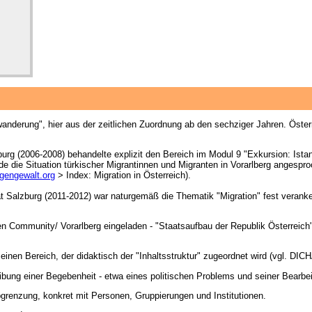
derung", hier aus der zeitlichen Zuordnung ab den sechziger Jahren. Österrei
burg (2006-2008) behandelte explizit den Bereich im Modul 9 "Exkursion: Istanb
e die Situation türkischer Migrantinnen und Migranten in Vorarlberg angespr
gengewalt.org
> Index: Migration in Österreich).
ät Salzburg (2011-2012) war naturgemäß die Thematik "Migration" fest veranker
hen Community/ Vorarlberg eingeladen - "Staatsaufbau der Republik Österreic
einen Bereich, der didaktisch der "Inhaltsstruktur" zugeordnet wird (vgl. D
eibung einer Begebenheit - etwa eines politischen Problems und seiner Bearbei
bgrenzung, konkret mit Personen, Gruppierungen und Institutionen.