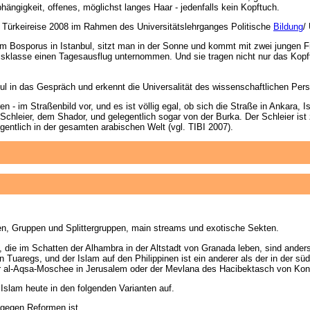
bhängigkeit, offenes, möglichst langes Haar - jedenfalls kein Kopftuch.
zten Türkeireise 2008 im Rahmen des Universitätslehrganges Politische
Bildung
/
m Bosporus in Istanbul, sitzt man in der Sonne und kommt mit zwei jungen Fr
klasse einen Tagesausflug unternommen. Und sie tragen nicht nur das Kopft
l in das Gespräch und erkennt die Universalität des wissenschaftlichen Per
- im Straßenbild vor, und es ist völlig egal, ob sich die Straße in Ankara, 
Schleier, dem Shador, und gelegentlich sogar von der Burka. Der Schleier i
gentlich in der gesamten arabischen Welt (vgl. TIBI 2007).
en, Gruppen und Splittergruppen, main streams und exotische Sekten.
me, die im Schatten der Alhambra in der Altstadt von Granada leben, sind and
n Tuaregs, und der Islam auf den Philippinen ist ein anderer als der in der 
der al-Aqsa-Moschee in Jerusalem oder der Mevlana des Hacibektasch von Kon
 Islam heute in den folgenden Varianten auf.
r gegen Reformen ist.