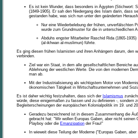
Es ist kein Wunder, dass besonders in Ägypten (Stichwort:
(1849-1905). Er sah den Niedergang des Islam darin, dass s
gestanden habe, was sich nun unter den geänderten Herausfo
Nur eine Wiederbelebung der frühen, unverfälschten Pr
wurde zum Grundmuster für die in unterschiedliche
Abduhs engster Mitarbeiter Raschid Rida (1865-1935)
(al-ikhwan al-muslimun) führte.
Es ging diesen frühen Islamisten und ihren Anhängern darum, den w
verbinden.
Ziel war ein Staat, in dem alle gesellschaftlichen Bereiche
Ablehnung der westlichen Werte. Die von den modernen Demok
man ab.
Mit der Industrialisierung als wichtigstem Motor von Modern
ökonomischen Tätigkeit in Wirtschaftsunternehmen und Sozia
Es ist daher wichtig festzuhalten, dass sich der
Islamismus
zunächst
würde, diese einigermaßen zu fassen und zu definieren -, sondern zu
Begleiterscheinungen der europäischen Kolonialpolitik im 19. und 2
Geradezu bezeichnend ist in diesem Zusammenhang die Äuße
gebracht hat: "Wir wollen Europas Gaben, aber nicht seinen G
Playboy oder die
Emanzipation
der Frau!"
In wieweit diese Teilung der Moderne ("Europas Gaben, aber ni