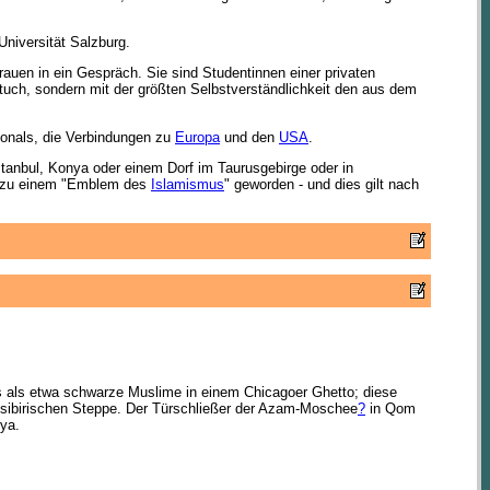
 Universität Salzburg.
auen in ein Gespräch. Sie sind Studentinnen einer privaten
uch, sondern mit der größten Selbstverständlichkeit den aus dem
sonals, die Verbindungen zu
Europa
und den
USA
.
Istanbul, Konya oder einem Dorf im Taurusgebirge oder in
st zu einem "Emblem des
Islamismus
" geworden - und dies gilt nach
ers als etwa schwarze Muslime in einem Chicagoer Ghetto; diese
südsibirischen Steppe. Der Türschließer der Azam-Moschee
?
in Qom
ya.