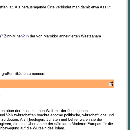
effen ist. Als herausragende Orte verbindet man damit etwa Assiut
n
?
Zinn-Minen
?
in der von Marokko annektierten Westsahara
er großen Städte zu nennen.
.
ntation der muslimischen Welt mit der überlegenen
und Volkswirtschaften brachte enorme politische, wirtschaftliche und
 zu deuten. Als Theologen, Juristen und Lehrer waren sie die
agieren, die eine Übernahme der säkularen Moderne Europas für die
genbewegung auf die Wurzeln des Islam.