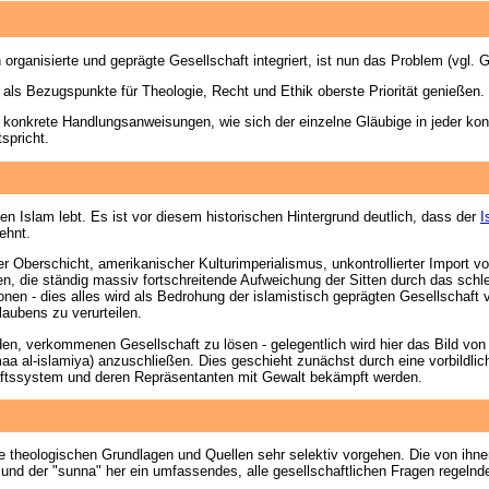
 organisierte und geprägte Gesellschaft integriert, ist nun das Problem (vg
 als Bezugspunkte für Theologie, Recht und Ethik oberste Priorität genießen.
n konkrete Handlungsanweisungen, wie sich der einzelne Gläubige in jeder konk
spricht.
 den Islam lebt. Es ist vor diesem historischen Hintergrund deutlich, dass der
I
ehnt.
r Oberschicht, amerikanischer Kulturimperialismus, unkontrollierter Import
n, die ständig massiv fortschreitende Aufweichung der Sitten durch das schle
tionen - dies alles wird als Bedrohung der islamistisch geprägten Gesellschaft
laubens zu verurteilen.
nden, verkommenen Gesellschaft zu lösen - gelegentlich wird hier das Bild
aa al-islamiya) anzuschließen. Dies geschieht zunächst durch eine vorbildli
aftssystem und deren Repräsentanten mit Gewalt bekämpft werden.
ie theologischen Grundlagen und Quellen sehr selektiv vorgehen. Die von ihn
n und der "sunna" her ein umfassendes, alle gesellschaftlichen Fragen regel