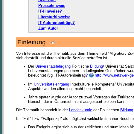
Pressehinweis
IT-Hinweise?
Literaturhinweise
IT-Autorenbeiträge?
Zum Autor
Einleitung
Von Interesse ist die Thematik aus dem Themenfeld "Migration/ Zuwan
sich darstellt und durch aktuelle Bezüge betroffen ist.
Der
Universitätslehrgang
Politische
Bildung
/ Universität Salz
Lehrveranstaltungen gegeben. In kollegialen Gesprächen wurd
beleuchtet (vgl. IT-Autorenbeitrag
?
http://www.netzwerkge
Im
Universitätslehrgang
Interkulturelle Kompetenz/ Universit
Aspekte wurden allerdings nicht behandelt.
Jahre später wurde der Autor zu zwei Vorträgen der Türkisc
Bereich, der in Österreich nicht ausgespart bleiben kann.
Die Thematik behandelt in der
Landeskunde
der Politischen
Bildung
Im "Fall" bzw. "Fallprinzip" als möglichst wirklichkeitsnaher Beschr
Das Ereignis ergibt sich aus der zeitlichen und räumlichen A