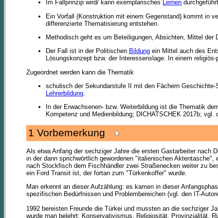
Im Fallprinzip wird/ kann exemplarisches
Lernen
durchgeführt
Ein Vorfall (Konstruktion mit einem Gegenstand) kommt in v
differenzierte Thematisierung entstehen.
Methodisch geht es um Beteiligungen, Absichten, Mittel der 
Der Fall ist in der Politischen
Bildung
ein Mittel auch des Ent
Lösungskonzept bzw. der Interessenslage. In einem religiös-
Zugeordnet werden kann die Thematik
schulisch der Sekundarstufe II mit den Fächern Geschichte-
Lehrerbildung
.
In der Erwachsenen- bzw. Weiterbildung ist die Thematik dem
Kompetenz und Medienbildung; DICHATSCHEK 2017b; vgl. di
1 Vorbemerkung
Als etwa Anfang der sechziger Jahre die ersten Gastarbeiter nach De
in der dann sprichwörtlich gewordenen "italienischen Aktentasche", 
nach Stockfisch dem Fischhändler zwei Straßenecken weiter zu bes
ein Ford Transit ist, der fortan zum "Türkenkoffer" wurde.
Man erkennt an dieser Aufzählung: es kamen in dieser Anfangsphase 
spezifischen Bedürfnissen und Problembereichen (vgl. den IT-Autor
1992 bereisten Freunde die Türkei und mussten an die sechziger Ja
wurde man belehrt: Konservativismus, Religiosität, Provinzialität, Rü