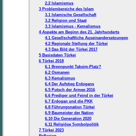
2.2 Islamismus
3 Problembereiche des Islam
3.1 Islamische Gesellschaft
3.2 Religion und Staat
3.3 Islamismus - Kemalismus
4 Aspekte am Beginn des 21. Jahrhunderts
4.1 Gesellschaftliche Auseinandersetzungen
4.2 Regionale Stellung der Türkei
4.3 Das Bild der Türkei 2017
5 Basisdaten Türkei
6 Türkei 2018
6.1 Brennpunkt Taksim-Platz?
6.2 Osmanen
6.3 Kemalismus
6.4 Der Aufstieg Erdogans
6.5 Putsch der Armee 2016
6.6 Prediger und Feind in der Türkei
6.7 Erdogan und die PKK
6.8 Führungsnation Türkei
6.9 Baumeister der Nation
6.10 Die Generation 2020
6.11 Religiöse Symbolpolitik
7 Türkei 2023
Reflexion