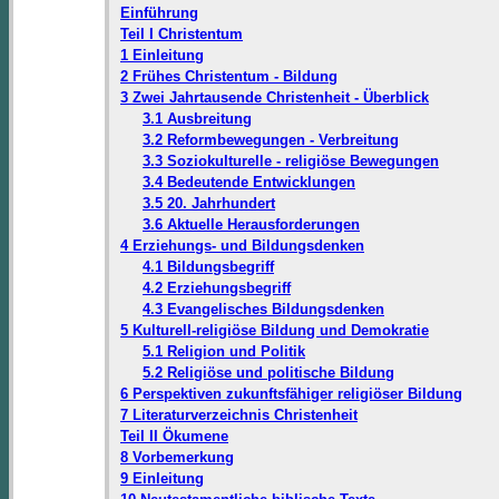
Einführung
Teil I Christentum
1 Einleitung
2 Frühes Christentum - Bildung
3 Zwei Jahrtausende Christenheit - Überblick
3.1 Ausbreitung
3.2 Reformbewegungen - Verbreitung
3.3 Soziokulturelle - religiöse Bewegungen
3.4 Bedeutende Entwicklungen
3.5 20. Jahrhundert
3.6 Aktuelle Herausforderungen
4 Erziehungs- und Bildungsdenken
4.1 Bildungsbegriff
4.2 Erziehungsbegriff
4.3 Evangelisches Bildungsdenken
5 Kulturell-religiöse Bildung und Demokratie
5.1 Religion und Politik
5.2 Religiöse und politische Bildung
6 Perspektiven zukunftsfähiger religiöser Bildung
7 Literaturverzeichnis Christenheit
Teil II Ökumene
8 Vorbemerkung
9 Einleitung