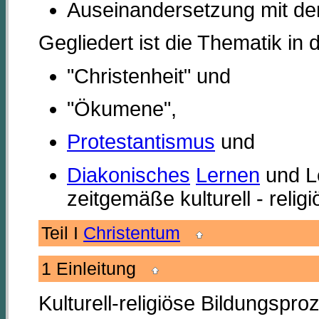
Auseinandersetzung mit der 
Gegliedert ist die Thematik in d
"Christenheit" und
"Ökumene",
Protestantismus
und
Diakonisches
Lernen
und Le
zeitgemäße kulturell - reli
Teil I
Christentum
1 Einleitung
Kulturell-religiöse Bildungspro