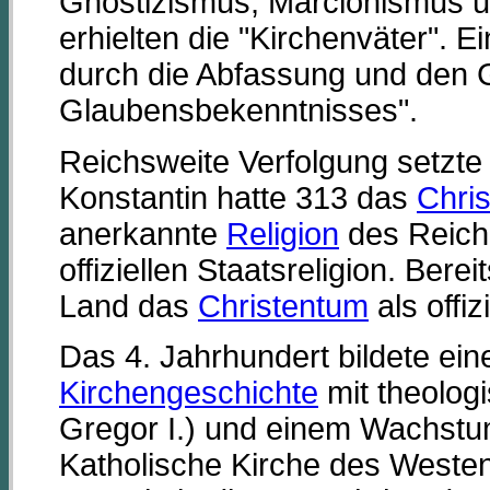
Gnostizismus, Marcionismus 
erhielten die "Kirchenväter". E
durch die Abfassung und den 
Glaubensbekenntnisses".
Reichsweite Verfolgung setzte 
Konstantin hatte 313 das
Chri
anerkannte
Religion
des Reiche
offiziellen Staatsreligion. Bere
Land das
Christentum
als offiz
Das 4. Jahrhundert bildete ei
Kirchengeschichte
mit theologi
Gregor I.) und einem Wachstum 
Katholische Kirche des Weste