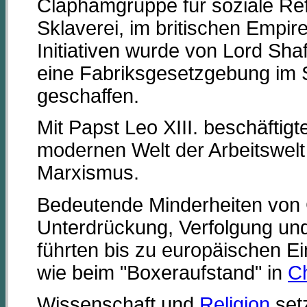
Claphamgruppe für soziale Ref
Sklaverei, im britischen Empir
Initiativen wurde von Lord Sh
eine Fabriksgesetzgebung im S
geschaffen.
Mit Papst Leo XIII. beschäftig
modernen Welt der Arbeitswel
Marxismus.
Bedeutende Minderheiten von C
Unterdrückung, Verfolgung un
führten bis zu europäischen Ei
wie beim "Boxeraufstand" in
C
Wissenschaft und
Religion
setz