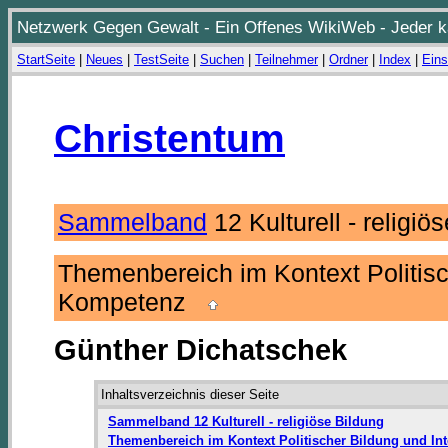
Netzwerk Gegen Gewalt - Ein Offenes WikiWeb - Jeder ka
StartSeite
|
Neues
|
TestSeite
|
Suchen
|
Teilnehmer
|
Ordner
|
Index
|
Eins
Christentum
Sammelband
12 Kulturell - religiö
Themenbereich im Kontext Politis
Kompetenz
Günther Dichatschek
Inhaltsverzeichnis dieser Seite
Sammelband 12 Kulturell - religiöse Bildung
Themenbereich im Kontext Politischer Bildung und Int