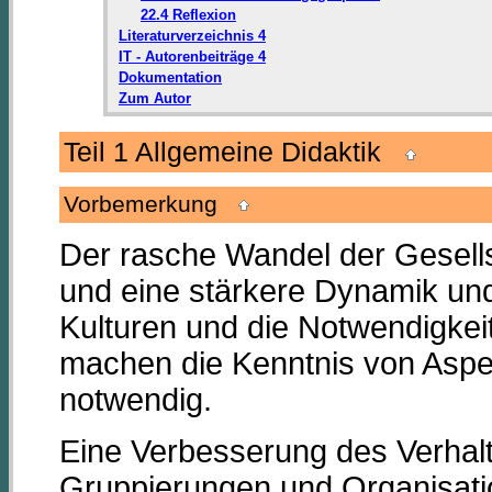
22.4 Reflexion
Literaturverzeichnis 4
IT - Autorenbeiträge 4
Dokumentation
Zum Autor
Teil 1 Allgemeine Didaktik
Vorbemerkung
Der rasche Wandel der Gesells
und eine stärkere Dynamik un
Kulturen und die Notwendigkei
machen die Kenntnis von Aspe
notwendig.
Eine Verbesserung des Verhal
Gruppierungen und Organisati