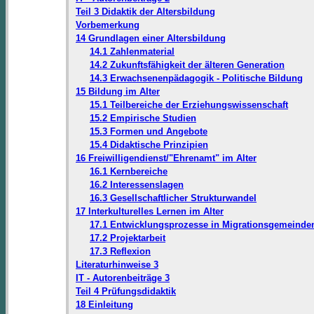
Teil 3 Didaktik der Altersbildung
Vorbemerkung
14 Grundlagen einer Altersbildung
14.1 Zahlenmaterial
14.2 Zukunftsfähigkeit der älteren Generation
14.3 Erwachsenenpädagogik - Politische Bildung
15 Bildung im Alter
15.1 Teilbereiche der Erziehungswissenschaft
15.2 Empirische Studien
15.3 Formen und Angebote
15.4 Didaktische Prinzipien
16 Freiwilligendienst/"Ehrenamt" im Alter
16.1 Kernbereiche
16.2 Interessenslagen
16.3 Gesellschaftlicher Strukturwandel
17 Interkulturelles Lernen im Alter
17.1 Entwicklungsprozesse in Migrationsgemeinde
17.2 Projektarbeit
17.3 Reflexion
Literaturhinweise 3
IT - Autorenbeiträge 3
Teil 4 Prüfungsdidaktik
18 Einleitung