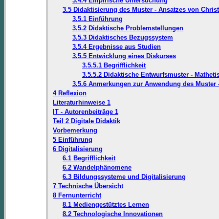
3.4.4 Empirische Untersuchung
3.5 Didaktisierung des Muster - Ansatzes von Chris
3.5.1 Einführung
3.5.2 Didaktische Problemstellungen
3.5.3 Didaktisches Bezugssystem
3.5.4 Ergebnisse aus Studien
3.5.5 Entwicklung eines Diskurses
3.5.5.1 Begrifflichkeit
3.5.5.2 Didaktische Entwurfsmuster - Mathet
3.5.6 Anmerkungen zur Anwendung des Muster - 
4 Reflexion
Literaturhinweise 1
IT - Autorenbeiträge 1
Teil 2 Digitale Didaktik
Vorbemerkung
5 Einführung
6 Digitalisierung
6.1 Begrifflichkeit
6.2 Wandelphänomene
6.3 Bildungssysteme und Digitalisierung
7 Technische Übersicht
8 Fernunterricht
8.1 Mediengestütztes Lernen
8.2 Technologische Innovationen