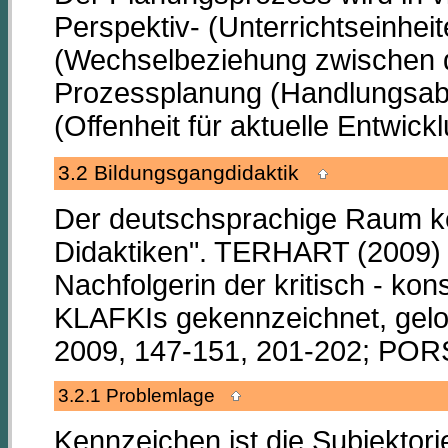
Perspektiv- (Unterrichtseinhei
(Wechselbeziehung zwischen d
Prozessplanung (Handlungsabl
(Offenheit für aktuelle Entwick
3.2 Bildungsgangdidaktik
Der deutschsprachige Raum ken
Didaktiken". TERHART (2009) h
Nachfolgerin der kritisch - ko
KLAFKIs gekennzeichnet, gelob
2009, 147-151, 201-202; POR
3.2.1 Problemlage
Kennzeichen ist die Subjektori