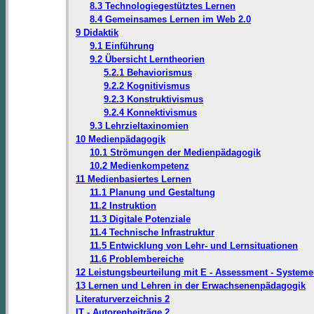
8.3 Technologiegestütztes Lernen
8.4 Gemeinsames Lernen im Web 2.0
9 Didaktik
9.1 Einführung
9.2 Übersicht Lerntheorien
5.2.1 Behaviorismus
9.2.2 Kognitivismus
9.2.3 Konstruktivismus
9.2.4 Konnektivismus
9.3 Lehrzieltaxinomien
10 Medienpädagogik
10.1 Strömungen der Medienpädagogik
10.2 Medienkompetenz
11 Medienbasiertes Lernen
11.1 Planung und Gestaltung
11.2 Instruktion
11.3 Digitale Potenziale
11.4 Technische Infrastruktur
11.5 Entwicklung von Lehr- und Lernsituationen
11.6 Problembereiche
12 Leistungsbeurteilung mit E - Assessment - System
13 Lernen und Lehren in der Erwachsenenpädagogik
Literaturverzeichnis 2
IT - Autorenbeiträge 2