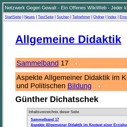
Netzwerk Gegen Gewalt - Ein Offenes WikiWeb - Jeder ka
StartSeite
|
Neues
|
TestSeite
|
Suchen
|
Teilnehmer
|
Ordner
|
Index
|
Eins
Allgemeine Didaktik
Sammelband
17
Aspekte Allgemeiner Didaktik im K
und Politischen
Bildung
Günther Dichatschek
Inhaltsverzeichnis dieser Seite
Sammelband 17
Aspekte Allgemeiner Didaktik im Kontext einer Erzieh