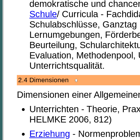
demokratische und chance
Schule
/ Curricula - Fachdid
Schulabschlüsse, Ganztag 
Lernumgebungen, Förderbeda
Beurteilung, Schularchitektu
Evaluation, Methodenpool, 
Unterrichtsqualität.
2.4 Dimensionen
Dimensionen einer Allgemeinen
Unterrichten - Theorie, Pra
HELMKE 2006, 812)
Erziehung
- Normenproblem 