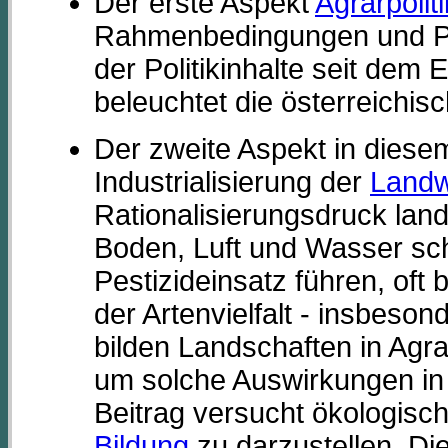
Der erste Aspekt
Agrarpoliti
Rahmenbedingungen und P
der Politikinhalte seit dem E
beleuchtet die österreichis
Der zweite Aspekt in diese
Industrialisierung der
Landw
Rationalisierungsdruck landw
Boden, Luft und Wasser sc
Pestizideinsatz führen, of
der Artenvielfalt - insbeso
bilden Landschaften in Agra
um solche Auswirkungen in 
Beitrag versucht ökologisch
Bildung
zu darzustellen. Di