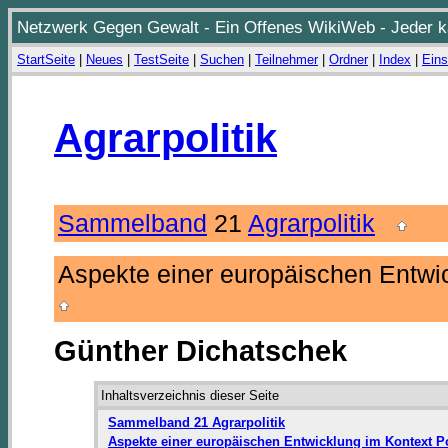
Netzwerk Gegen Gewalt - Ein Offenes WikiWeb - Jeder ka
StartSeite
|
Neues
|
TestSeite
|
Suchen
|
Teilnehmer
|
Ordner
|
Index
|
Eins
Agrarpolitik
Sammelband
21
Agrarpolitik
Aspekte einer europäischen Entwic
Günther Dichatschek
Inhaltsverzeichnis dieser Seite
Sammelband 21 Agrarpolitik
Aspekte einer europäischen Entwicklung im Kontext Po