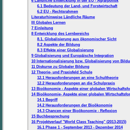
6 Ländliche Entwicklung in der EU - Agrarpolitik
6.1 Bedeutung der Land- und Forstwirtschaft
6.2 EU - Rechtsrahmen
Literaturhinweise Ländliche Räume
III Globales Lernen
7 Einleitung
8 Entwicklung des Lernbereichs
8.1. Globalisierung aus ökonomischer Sicht
8.2 Aspekte der Bildung
8.3 Effekte einer Globalisierung
9 Globalisierung und Europäische Integration
10 Internationalisierung bzw. Globalisierung von Bild
11 Diskurse zu Globaler Bildung
12 Theorie- und Praxisfeld Schule
12.1 Herausforderungen an eine Schultheorie
12.2 Herausforderungen an die Schulpraxis
13 Bioökonomie - Aspekte einer globalen Wirtschaftsf
14 Bioökonomie- Aspekte einer globalen Wirtschaftsfo
14.1 Begriff
14.2 Herausforderungen der Bioökonomie
14.3 Chancen einer Bioökonomie - Reflexion
15 Buchbesprechung
16 Projektverlauf "World Class Teaching" (2013-2015)
16.1 Phase 1 - September 2013 - Dezember 2014