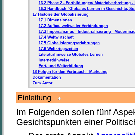
16.2 Phase 2 - Fortbildungen/ Materialverbreitung 
16.3 Handbuch "Globales Lernen in Geschichte, So
17 Historie der Globalisierung
17.1 Dimensionen
17.2 Aufbau weltweiter Verbindungen
17.3 Imperialismus - Industrialisierung - Moderni
17.4 Weltwirtschaft
17.5 Globalisierungserfahrungen
17.6 Weltkriegszeiten
Literaturhinweise Globales Lernen
Internethinweise
Fort- und Weiterbildung
18 Folgen für den Verbrauch - Marketing
Dokumentation
Zum Autor
Einleitung
Im Folgenden sollen fünf Aspe
Gesichtspunkten einer Politis