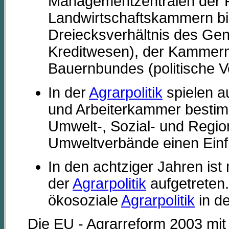
Managementzentralen der R
Landwirtschaftskammern bild
Dreiecksverhältnis des Ge
Kreditwesen), der Kammern
Bauernbundes (politische Ve
In der
Agrarpolitik
spielen a
und Arbeiterkammer besti
Umwelt-, Sozial- und Region
Umweltverbände einen Einf
In den achtziger Jahren ist
der
Agrarpolitik
aufgetreten
ökosoziale
Agrarpolitik
in d
Die EU - Agrarreform 2003 mit