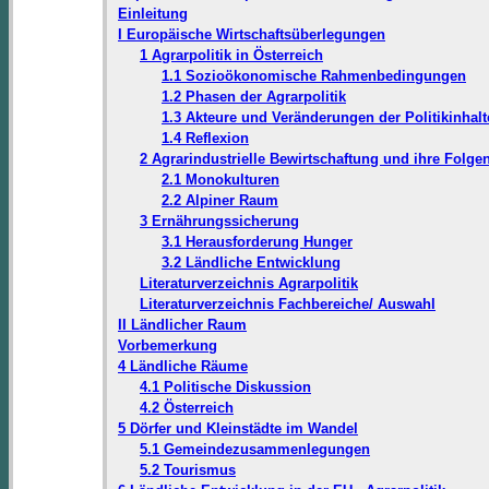
Einleitung
I Europäische Wirtschaftsüberlegungen
1 Agrarpolitik in Österreich
1.1 Sozioökonomische Rahmenbedingungen
1.2 Phasen der Agrarpolitik
1.3 Akteure und Veränderungen der Politikinhalt
1.4 Reflexion
2 Agrarindustrielle Bewirtschaftung und ihre Folge
2.1 Monokulturen
2.2 Alpiner Raum
3 Ernährungssicherung
3.1 Herausforderung Hunger
3.2 Ländliche Entwicklung
Literaturverzeichnis Agrarpolitik
Literaturverzeichnis Fachbereiche/ Auswahl
II Ländlicher Raum
Vorbemerkung
4 Ländliche Räume
4.1 Politische Diskussion
4.2 Österreich
5 Dörfer und Kleinstädte im Wandel
5.1 Gemeindezusammenlegungen
5.2 Tourismus